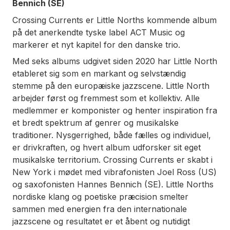
Bennich (SE)
Crossing Currents
er Little Norths kommende album
på det anerkendte tyske label ACT Music og
markerer et nyt kapitel for den danske trio.
Med seks albums udgivet siden 2020 har Little North
etableret sig som en markant og selvstændig
stemme på den europæiske jazzscene. Little North
arbejder først og fremmest som et kollektiv. Alle
medlemmer er komponister og henter inspiration fra
et bredt spektrum af genrer og musikalske
traditioner. Nysgerrighed, både fælles og individuel,
er drivkraften, og hvert album udforsker sit eget
musikalske territorium. Crossing Currents er skabt i
New York i mødet med vibrafonisten Joel Ross (US)
og saxofonisten Hannes Bennich (SE). Little Norths
nordiske klang og poetiske præcision smelter
sammen med energien fra den internationale
jazzscene og resultatet er et åbent og nutidigt