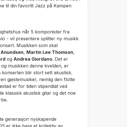
ke til din favoritt Jazz på Kampen
nighetshus når 5 komponister fra
o - vil presentere splitter ny musikk
konsert. Musikken som skal
m Anundsen
,
Martin Lee
Thomson
,
rd
og
Andrea Giordano
. Det er
 og musikken denne kvelden, er
konserten blir stort sett akustisk.
n gjestemusiker, nemlig den flotte
stad er for tiden stipendiat ved
 klassisk akustisk gitar og det noe
rbe.
te generasjon nyskapende
 er ikke bare et kollektiv av