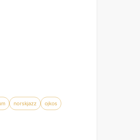
um
norskjazz
ojkos