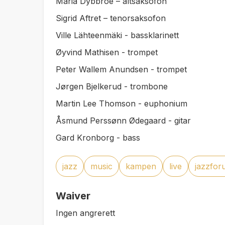
Maria Dybbroe – altsaksofon
Sigrid Aftret – tenorsaksofon
Ville Lähteenmäki - bassklarinett
Øyvind Mathisen - trompet
Peter Wallem Anundsen - trompet
Jørgen Bjelkerud - trombone
Martin Lee Thomson - euphonium
Åsmund Perssønn Ødegaard - gitar
Gard Kronborg - bass
jazz
music
kampen
live
jazzfor
Waiver
Ingen angrerett